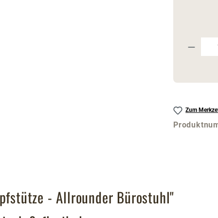
Produk
Zum Merkzet
Produktnu
pfstütze - Allrounder Bürostuhl"