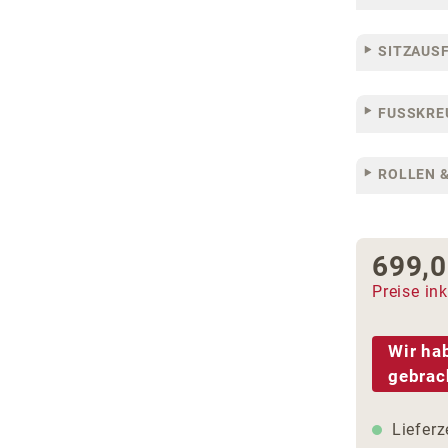
SITZAUS
FUSSKRE
ROLLEN &
699,0
Regulärer
Preise in
Wir ha
gebrac
Lieferz