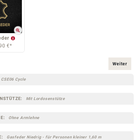
eder
90 €*
Weiter
CSE06 Cycle
NSTÜTZE:
Mit Lordosenstütze
E:
Ohne Armlehne
E:
Gasfeder Niedrig - für Personen kleiner 1,60 m