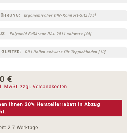
FÜHRUNG:
Ergonomischer DIN-Komfort-Sitz [75]
UZ:
Polyamid Fußkreuz RAL 9011 schwarz [44]
 GLEITER:
DR1 Rollen schwarz für Teppichböden [10]
0 €
 Preis:
kl. MwSt. zzgl. Versandkosten
ben Ihnen 20% Herstellerrabatt in Abzug
ht.
eit: 2-7 Werktage