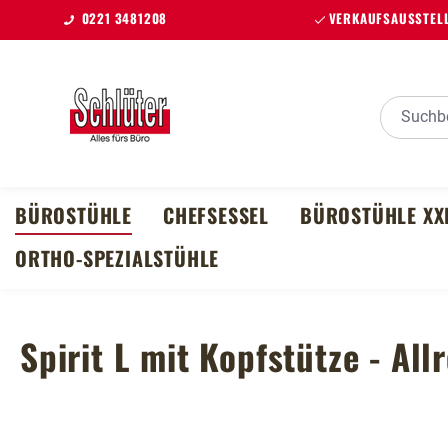
0221 3481208
VERKAUFSAUSSTELL
m Hauptinhalt springen
Zur Suche springen
Zur Hauptnavigation springen
BÜROSTÜHLE
CHEFSESSEL
BÜROSTÜHLE XX
ORTHO-SPEZIALSTÜHLE
Spirit L mit Kopfstütze - Al