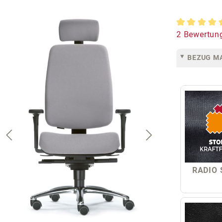
Durchschnit
2 Bewertun
BEZUG MA
RADIO 