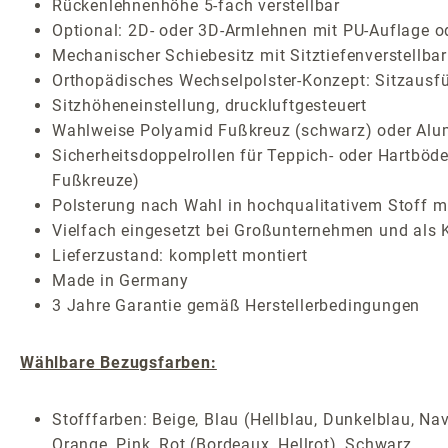
Rückenlehnenhöhe 5-fach verstellbar
Optional: 2D- oder 3D-Armlehnen mit PU-Auflage o
Mechanischer Schiebesitz mit Sitztiefenverstellbar
Orthopädisches Wechselpolster-Konzept: Sitzausf
Sitzhöheneinstellung, druckluftgesteuert
Wahlweise Polyamid Fußkreuz (schwarz) oder Alum
Sicherheitsdoppelrollen für Teppich- oder Hartböde
Fußkreuze)
Polsterung nach Wahl in hochqualitativem Stoff mi
Vielfach eingesetzt bei Großunternehmen und als 
Lieferzustand: komplett montiert
Made in Germany
3 Jahre Garantie gemäß Herstellerbedingungen
Wählbare Bezugsfarben:
Stofffarben: Beige, Blau (Hellblau, Dunkelblau, Nav
Orange, Pink, Rot (Bordeaux, Hellrot), Schwarz