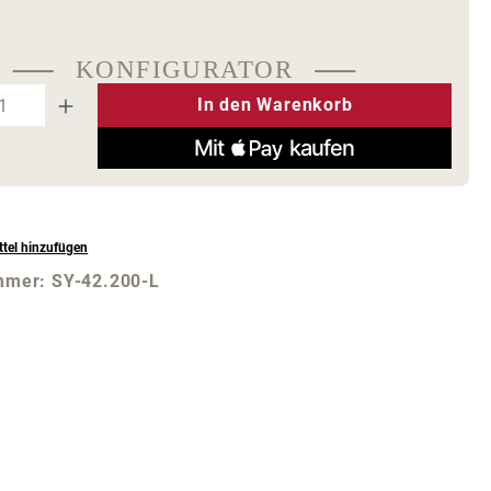
KONFIGURATOR
t Anzahl: Gib den gewünschten Wert ein
In den Warenkorb
tel hinzufügen
mmer:
SY-42.200-L