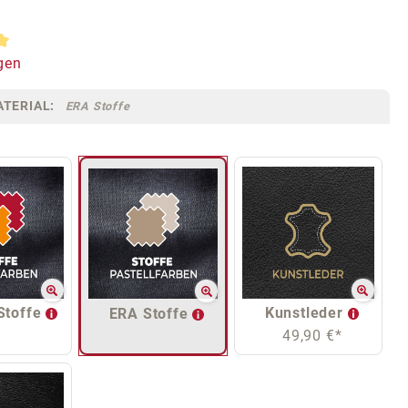
tliche Bewertung von 5 von 5 Sternen
gen
TERIAL:
ERA Stoffe
Stoffe
Kunstleder
ERA Stoffe
49,90 €*