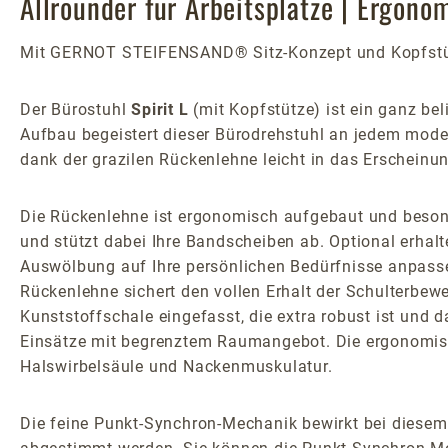
Allrounder für Arbeitsplätze | Ergono
Mit GERNOT STEIFENSAND® Sitz-Konzept und Kopfstüt
Der Bürostuhl
Spirit L
(mit Kopfstütze) ist ein ganz be
Aufbau begeistert dieser Bürodrehstuhl an jedem moder
dank der grazilen Rückenlehne leicht in das Erscheinun
Die Rückenlehne ist ergonomisch aufgebaut und besonder
und stützt dabei Ihre Bandscheiben ab. Optional erhalte
Auswölbung auf Ihre persönlichen Bedürfnisse anpasse
Rückenlehne sichert den vollen Erhalt der Schulterbeweg
Kunststoffschale eingefasst, die extra robust ist und 
Einsätze mit begrenztem Raumangebot. Die ergonomische,
Halswirbelsäule und Nackenmuskulatur.
Die feine Punkt-Synchron-Mechanik bewirkt bei diese