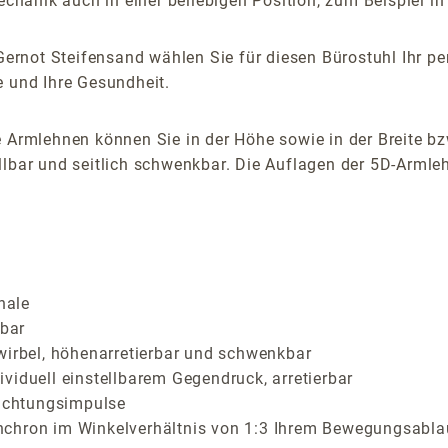
anik auch in einer beliebigen Position, zum Beispiel in e
ernot Steifensand wählen Sie für diesen Bürostuhl Ihr pe
e und Ihre Gesundheit.
 Armlehnen können Sie in der Höhe sowie in der Breite bz
lbar und seitlich schwenkbar. Die Auflagen der 5D-Armlehn
hale
lbar
wirbel, höhenarretierbar und schwenkbar
viduell einstellbarem Gegendruck, arretierbar
richtungsimpulse
nchron im Winkelverhältnis von 1:3 Ihrem Bewegungsabla