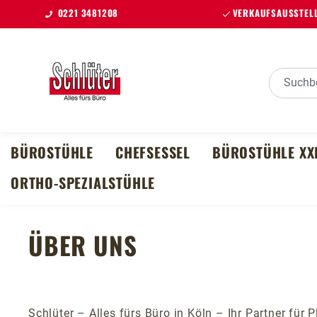
0221 3481208
VERKAUFSAUSSTELL
m Hauptinhalt springen
Zur Suche springen
Zur Hauptnavigation springen
BÜROSTÜHLE
CHEFSESSEL
BÜROSTÜHLE XX
ORTHO-SPEZIALSTÜHLE
ÜBER UNS
Schlüter – Alles fürs Büro in Köln – Ihr Partner fü