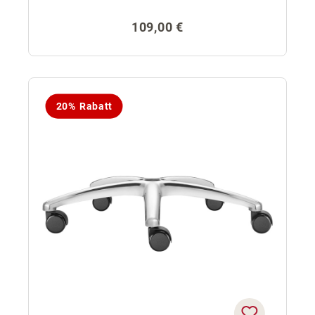
Regulärer Preis:
109,00 €
20% Rabatt