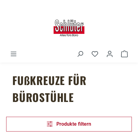
Zum Hauptinhalt springen
Du hast 0 Produ
Ware
FUßKREUZE FÜR
BÜROSTÜHLE
Produkte filtern