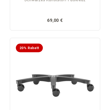
Regulärer Preis:
69,00 €
20% Rabatt