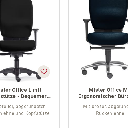
ster Office L mit
Mister Office M
stütze - Bequemer
Ergonomischer Bür
Profi Bürostuhl
breiter, abgerundeter
Mit breiter, abgerun
nlehne und Kopfstütze
Rückenlehne