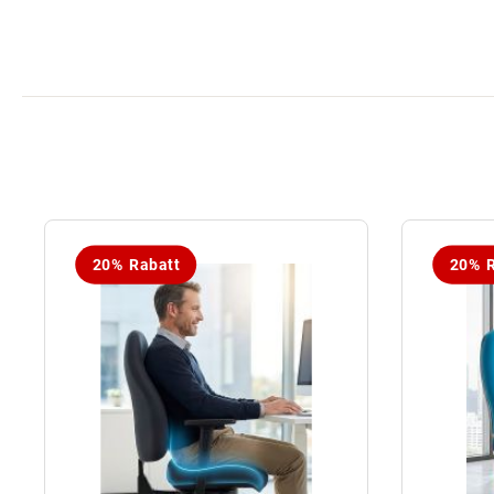
20% Rabatt
20% R