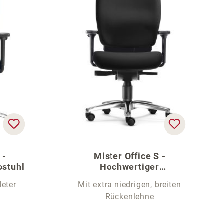
 -
Mister Office S -
ostuhl
Hochwertiger
Schreibtischstuhl
deter
Mit extra niedrigen, breiten
Rückenlehne