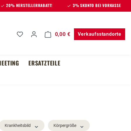
20% HERSTELLERRABATT!
3% SKONTO BEI VORKASSE
Du hast 0 Produkte auf dem Merkzettel
0,00 €
Warenkorb enthält 0 Posit
Verkaufsstandorte
EETING
ERSATZTEILE
Krankheitsbild
Körpergröße