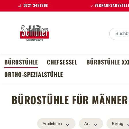
0221 3481208
VERKAUFSAUSSTELL
m Hauptinhalt springen
Zur Suche springen
Zur Hauptnavigation springen
BÜROSTÜHLE
CHEFSESSEL
BÜROSTÜHLE XX
ORTHO-SPEZIALSTÜHLE
BÜROSTÜHLE FÜR MÄNNER
Armlehnen
Art
Bezug