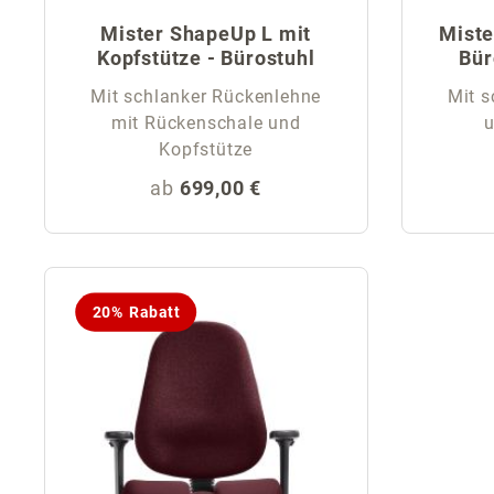
Mister ShapeUp L mit
Miste
Kopfstütze - Bürostuhl
Bür
Mit schlanker Rückenlehne
Mit s
mit Rückenschale und
Kopfstütze
Regulärer Preis:
ab
699,00 €
20% Rabatt