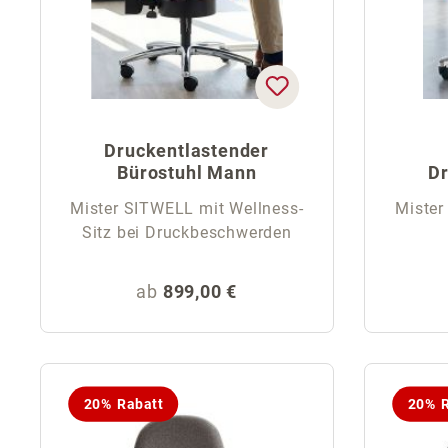
Druckentlastender
Bürostuhl Mann
Dr
M
Mister SITWELL mit Wellness-
Mister
Sitz bei Druckbeschwerden
Regulärer Preis:
ab
899,00 €
20% Rabatt
20% R