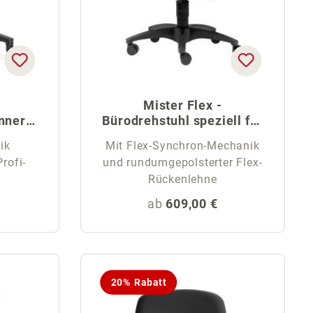
Mister Flex -
nner-
Bürodrehstuhl speziell für
hl
Männer
ik
Mit Flex-Synchron-Mechanik
rofi-
und rundumgepolsterter Flex-
Rückenlehne
eis:
Regulärer Preis:
ab
609,00 €
20% Rabatt