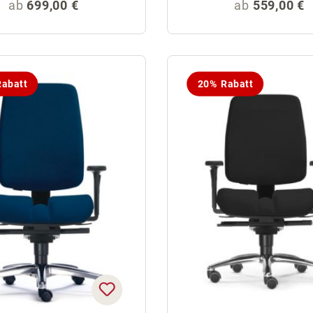
Regulärer Preis:
Regulärer Pr
ab
699,00 €
ab
559,00 €
abatt
20% Rabatt