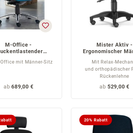
M-Office -
Mister Aktiv -
uckentlastender
Ergonomischer Mä
änner-Bürostuhl
Schreibtischstu
 Office mit Männer-Sitz
Mit Relax-Mechan
und orthopädischer P
Rückenlehne
Regulärer Preis:
Regulärer Pr
ab
689,00 €
ab
529,00 €
abatt
20% Rabatt