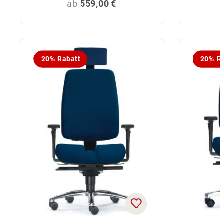
Regulärer Preis:
ab
559,00 €
20% Rabatt
20% R