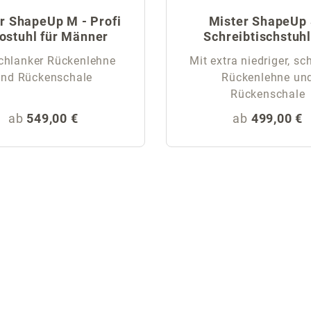
r ShapeUp M - Profi
Mister ShapeUp 
ostuhl für Männer
Schreibtischstuhl
Männer
chlanker Rückenlehne
Mit extra niedriger, sc
und Rückenschale
Rückenlehne un
Rückenschale
Regulärer Preis:
Regulärer Pr
ab
549,00 €
ab
499,00 €