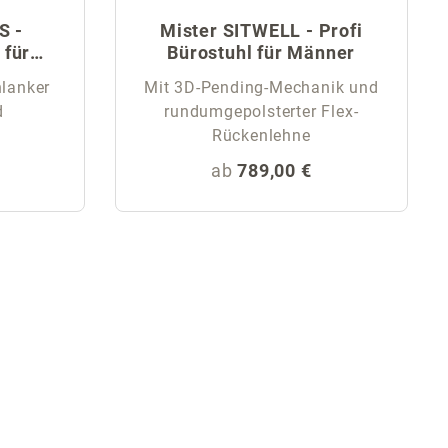
S -
Mister SITWELL - Profi
 für
Bürostuhl für Männer
hlanker
Mit 3D-Pending-Mechanik und
d
rundumgepolsterter Flex-
Rückenlehne
eis:
Regulärer Preis:
ab
789,00 €