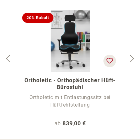
20% Rabatt
Ortholetic - Orthopädischer Hüft-
Bürostuhl
Ortholetic mit Entlastungssitz bei
Hüftfehlstellung
Regulärer Preis:
ab
839,00 €