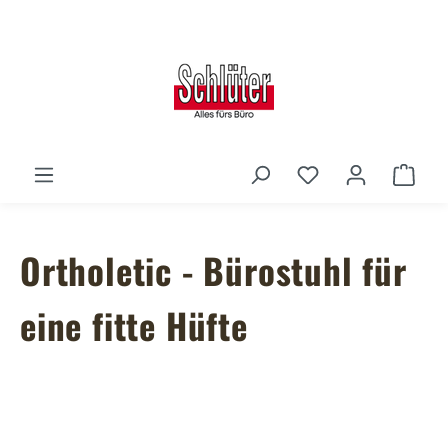
Zum Hauptinhalt springen
Du hast 0 Produ
Ware
Ortholetic - Bürostuhl für
eine fitte Hüfte