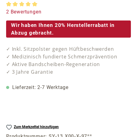
Durchschnittliche Bewertung von 5 von 5 Sternen
2 Bewertungen
Wir haben Ihnen 20% Herstellerrabatt in
Abzug gebracht.
✓ Inkl. Sitzpolster gegen Hüftbeschwerden
✓ Medizinisch fundierte Schmerzprävention
✓ Aktive Bandscheiben-Regeneration
✓ 3 Jahre Garantie
Lieferzeit: 2-7 Werktage
Zum Merkzettel hinzufügen
Produktnummer:
SY-13.X00-X-97**