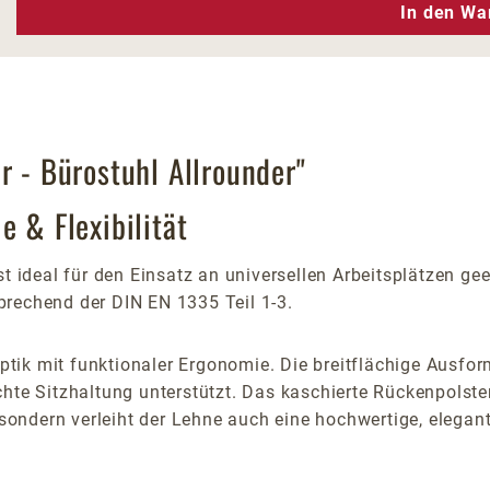
n Wert ein oder benutze die Schaltfläc
In den Wa
r - Bürostuhl Allrounder"
e & Flexibilität
st ideal für den Einsatz an universellen Arbeitsplätzen gee
prechend der DIN EN 1335 Teil 1-3.
tik mit funktionaler Ergonomie. Die breitflächige Ausfor
chte Sitzhaltung unterstützt. Das kaschierte Rückenpolste
 sondern verleiht der Lehne auch eine hochwertige, elegant