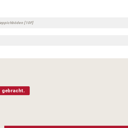
Teppichböden [10F]
 gebracht.