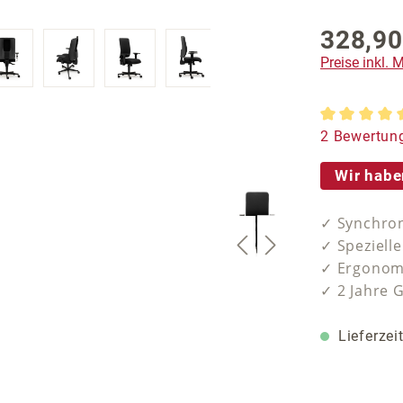
328,90
Preise inkl.
Durchschnit
2 Bewertun
Wir habe
✓ Synchron
✓ Speziell
✓ Ergonomi
✓ 2 Jahre 
Lieferzei