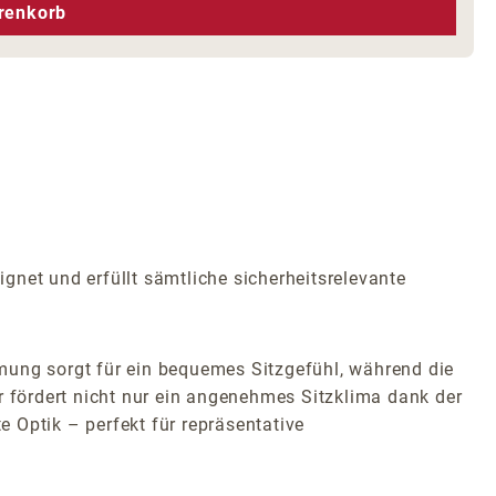
hen um die Anzahl zu erhöhen oder zu r
renkorb
ignet und erfüllt sämtliche sicherheitsrelevante
mung sorgt für ein bequemes Sitzgefühl, während die
r fördert nicht nur ein angenehmes Sitzklima dank der
e Optik – perfekt für repräsentative