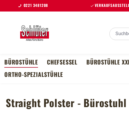
0221 3481208
VERKAUFSAUSSTELL
m Hauptinhalt springen
Zur Suche springen
Zur Hauptnavigation springen
BÜROSTÜHLE
CHEFSESSEL
BÜROSTÜHLE XX
ORTHO-SPEZIALSTÜHLE
Straight Polster - Bürostuhl