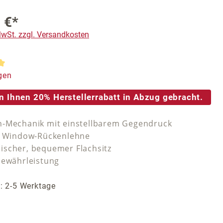
 €*
 MwSt. zzgl. Versandkosten
tliche Bewertung von 5 von 5 Sternen
gen
n Ihnen 20% Herstellerrabatt in Abzug gebracht.
-Mechanik mit einstellbarem Gegendruck
e Window-Rückenlehne
scher, bequemer Flachsitz
Gewährleistung
t: 2-5 Werktage